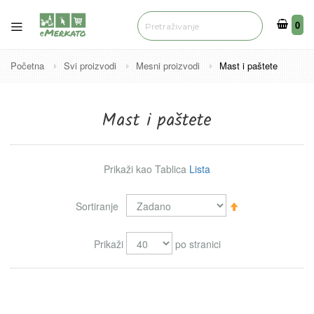
0
0
Početna
Svi proizvodi
Mesni proizvodi
Mast i paštete
Mast i paštete
Prikaži kao
Tablica
Lista
Sortiraj
Sortiranje
silazno
Prikaži
po stranici