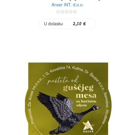
Anser INT. d.o.o.
0%
U dolasku
2,50 €