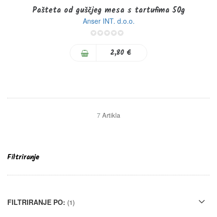
Pašteta od guščjeg mesa s tartufima 50g
Anser INT. d.o.o.
0%
2,80 €
7
Artikla
Filtriranje
FILTRIRANJE PO: