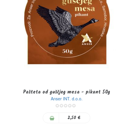
Pašteta od guščjeg mesa - pikant 50g
Anser INT. d.o.o.
0%
2,50 €