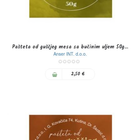
Pašteta od guščjeg mesa sa bučinim uljem 50g...
Anser INT. d.o.o.
0%
2,50 €