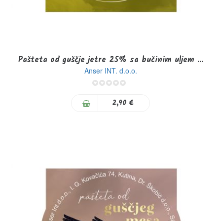
Pašteta od guščje jetre 25% sa bučinim uljem ...
Anser INT. d.o.o.
0%
2,90 €