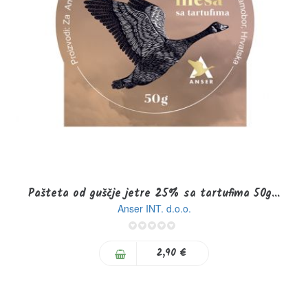
Pašteta od guščje jetre 25% sa tartufima 50g...
Anser INT. d.o.o.
0%
2,90 €