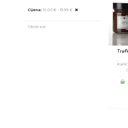
Remove
Cijena
10,00 € - 19,99 €
This
Item
Obriši sve
Truff
Karlić 