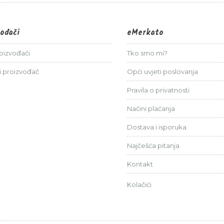
vođači
eMerkato
roizvođači
Tko smo mi?
i proizvođač
Opći uvjeti poslovanja
Pravila o privatnosti
Načini plaćanja
Dostava i isporuka
Najčešća pitanja
Kontakt
Kolačići