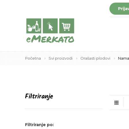
Prija
Početna
Svi proizvodi
Orašasti plodovi
Nama
Filtriranje
Tabli
Filtriranje po: