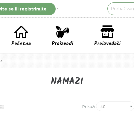
vite se ili registrirajte
Početna
Proizvodi
Proizvođači
zi
NAMAZI
ca
Lista
Prikaži