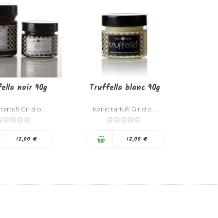
ella noir 90g
Truffella blanc 90g
tartufi Gir d.o....
Karlić tartufi Gir d.o....
0%
0%
12,00 €
12,00 €