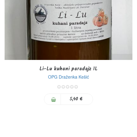
Li-Lu kuhani paradajz 1L
OPG Draženka Kešić
0%
5,40 €