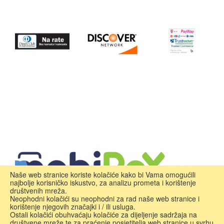
Naše web stranice koriste kolačiće kako bi Vama omogućili
najbolje korisničko iskustvo, za analizu prometa i korištenje
društvenih mreža.
Neophodni kolačići su neophodni za rad naše web stranice i
korištenje njegovih značajki i / ili usluga.
Ostali kolačići obuhvaćaju kolačiće za dijeljenje sadržaja na
društvene mreže te za praćenje posjetitelja web stranice u svrhu