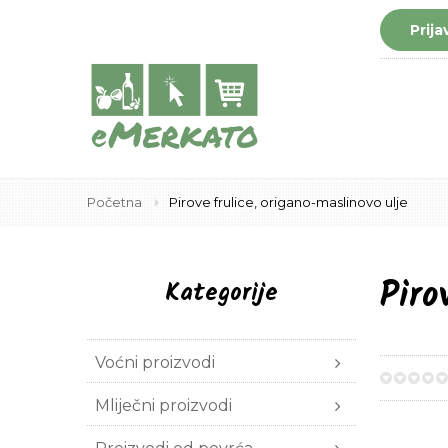
Prija
Početna
Pirove frulice, origano-maslinovo ulje
Piro
Kategorije
Voćni proizvodi
0%
Mliječni proizvodi