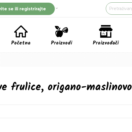
vite se ili registrirajte
Početna
Proizvodi
Proizvođači
ve frulice, origano-maslinovo