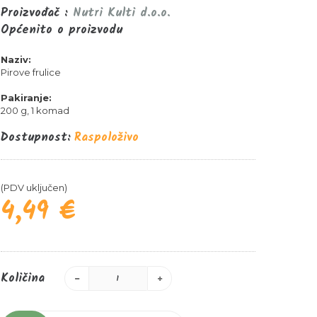
Proizvođač :
Nutri Kulti d.o.o.
Općenito o proizvodu
Naziv:
Pirove frulice
Pakiranje:
200 g, 1 komad
Dostupnost:
Raspoloživo
(PDV uključen)
4,49 €
Količina