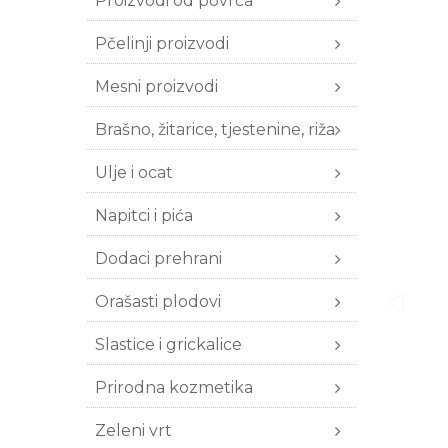
Proizvodi od povrća
Pčelinji proizvodi
Mesni proizvodi
Brašno, žitarice, tjestenine, riža
Ulje i ocat
Napitci i pića
Dodaci prehrani
Orašasti plodovi
Slastice i grickalice
Prirodna kozmetika
Zeleni vrt