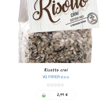
Risotto crni
VG FRYER d.o.o.
0%
2,99 €