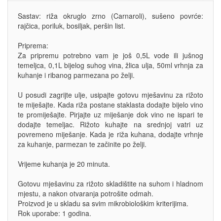
Sastav: riža okruglo zrno (Carnaroli), sušeno povrće:
rajčica, poriluk, bosiljak, peršin list.
Priprema:
Za pripremu potrebno vam je još 0,5L vode ili jušnog
temeljca, 0,1L bijelog suhog vina, žlica ulja, 50ml vrhnja za
kuhanje i ribanog parmezana po želji.
U posudi zagrijte ulje, usipajte gotovu mješavinu za rižoto
te miješajte. Kada riža postane staklasta dodajte bijelo vino
te promiješajte. Pirjajte uz miješanje dok vino ne ispari te
dodajte temeljac. Rižoto kuhajte na srednjoj vatri uz
povremeno miješanje. Kada je riža kuhana, dodajte vrhnje
za kuhanje, parmezan te začinite po želji.
Vrijeme kuhanja je 20 minuta.
Gotovu mješavinu za rižoto skladištite na suhom i hladnom
mjestu, a nakon otvaranja potrošite odmah.
Proizvod je u skladu sa svim mikrobiološkim kriterijima.
Rok uporabe: 1 godina.