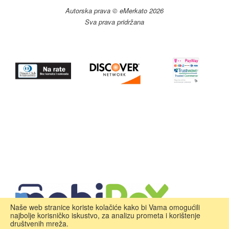
Autorska prava © eMerkato 2026
Sva prava pridržana
Naše web stranice koriste kolačiće kako bi Vama omogućili
najbolje korisničko iskustvo, za analizu prometa i korištenje
društvenih mreža.