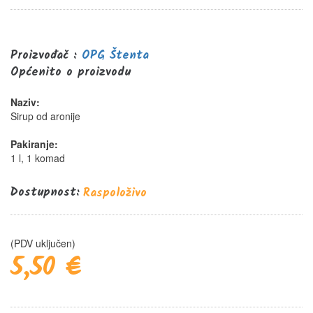
0%
Proizvođač :
OPG Štenta
Općenito o proizvodu
Naziv:
Sirup od aronije
Pakiranje:
1 l, 1 komad
Dostupnost:
Raspoloživo
(PDV uključen)
5,50 €