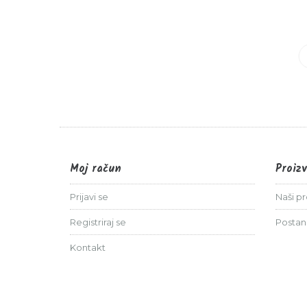
..
Agristar d.o.o.
0%
2,64 €
Moj račun
Proiz
Prijavi se
Naši p
Registriraj se
Postan
Kontakt