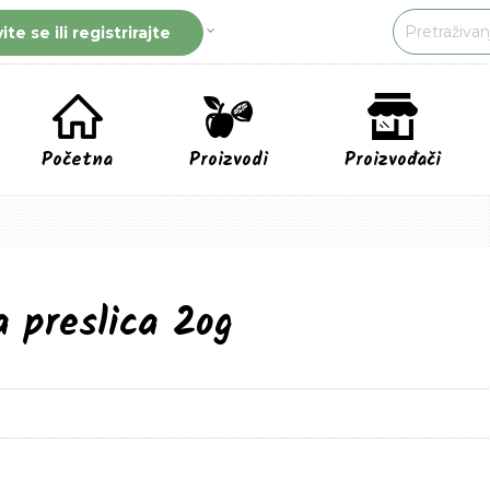
vite se ili registrirajte
Početna
Proizvodi
Proizvođači
 preslica 2og