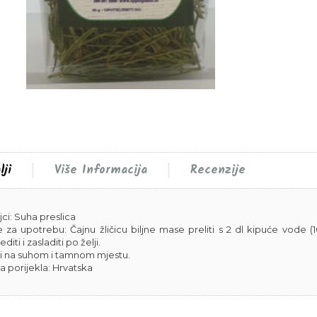
lji
Više Informacija
Recenzije
jci: Suha preslica
 za upotrebu: Čajnu žličicu biljne mase preliti s 2 dl kipuće vode (10
editi i zasladiti po želji.
i na suhom i tamnom mjestu.
a porijekla: Hrvatska