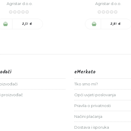
Agristar d.o.o.
Agristar d.o.o.
0%
0%
2,51 €
2,81 €
vođači
eMerkato
roizvođači
Tko smo mi?
i proizvođač
Opći uvjeti poslovanja
Pravila o privatnosti
Načini plaćanja
Dostava i isporuka