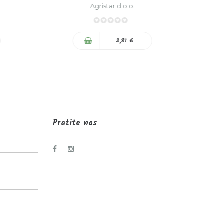
Agristar d.o.o.
0%
2,81 €
Pratite nas