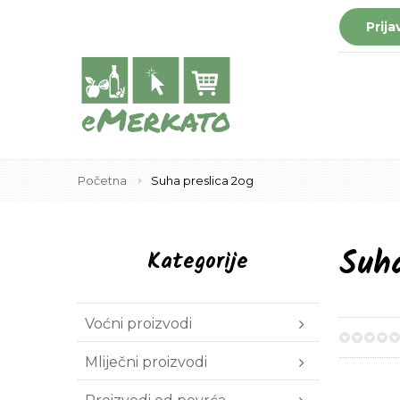
Prija
Početna
Suha preslica 2og
Suha
Kategorije
Voćni proizvodi
0%
Mliječni proizvodi