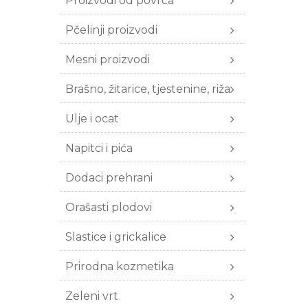
Proizvodi od povrća
Pčelinji proizvodi
Mesni proizvodi
Brašno, žitarice, tjestenine, riža
Ulje i ocat
Napitci i pića
Dodaci prehrani
Orašasti plodovi
Slastice i grickalice
Prirodna kozmetika
Zeleni vrt