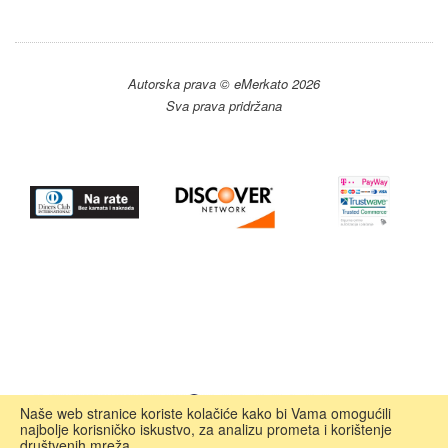
Autorska prava © eMerkato 2026
Sva prava pridržana
Naše web stranice koriste kolačiće kako bi Vama omogućili
najbolje korisničko iskustvo, za analizu prometa i korištenje
društvenih mreža.