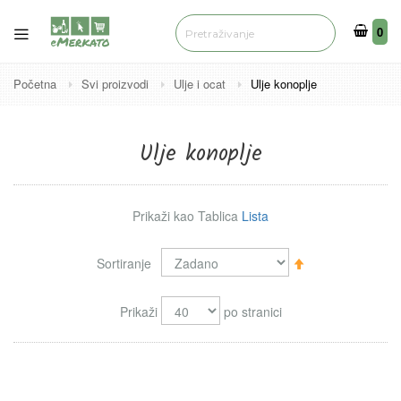
0
0
Početna
Svi proizvodi
Ulje i ocat
Ulje konoplje
Ulje konoplje
Prikaži kao
Tablica
Lista
Sortiraj
Sortiranje
silazno
Prikaži
po stranici