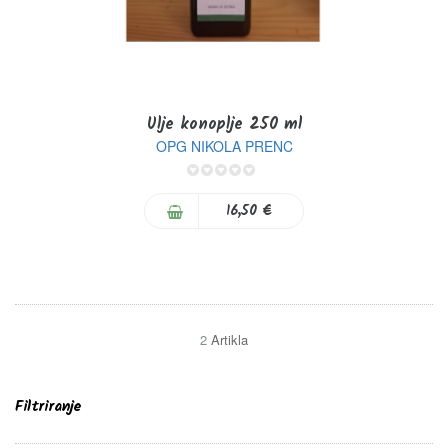
Ulje konoplje 250 ml
OPG NIKOLA PRENC
0%
16,50 €
2
Artikla
Filtriranje
C