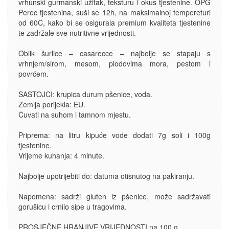
vrhunski gurmanski užitak, teksturu i okus tjestenine. OPG
Perec tjestenina, suši se 12h, na maksimalnoj tempereturi
od 60C, kako bi se osigurala premium kvaliteta tjestenine
te zadržale sve nutritivne vrijednosti.
Oblik šurlice – casarecce – najbolje se stapaju s
vrhnjem/sirom, mesom, plodovima mora, pestom i
povrćem.
SASTOJCI: krupica durum pšenice, voda.
Zemlja porijekla: EU.
Čuvati na suhom i tamnom mjestu.
Priprema: na litru kipuće vode dodati 7g soli i 100g
tjestenine.
Vrijeme kuhanja: 4 minute.
Najbolje upotrijebiti do: datuma otisnutog na pakiranju.
Napomena: sadrži gluten iz pšenice, može sadržavati
gorušicu i crnilo sipe u tragovima.
PROSJEČNE HRANJIVE VRIJEDNOSTI na 100 g