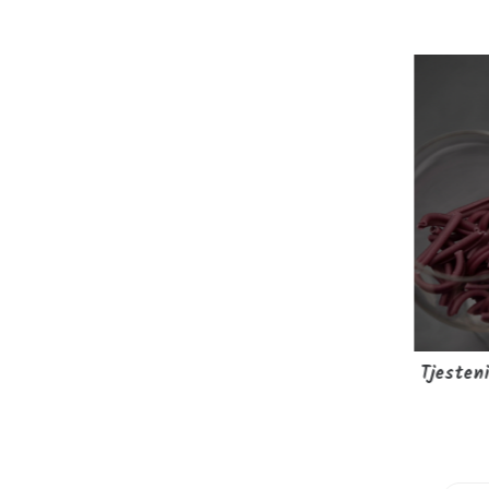
im
Mlinci od heljde 150g
Tjesten
OPG Pocedulić
0%