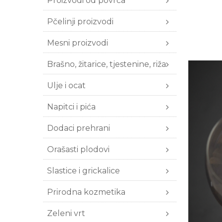
Proizvodi od povrća
Pčelinji proizvodi
Mesni proizvodi
Brašno, žitarice, tjestenine, riža
Ulje i ocat
Napitci i pića
Dodaci prehrani
Orašasti plodovi
Slastice i grickalice
Prirodna kozmetika
Zeleni vrt