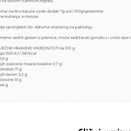
i na suhom i tamnom mjestu.
ma: na litru kipuće vode dodati 7g soli i 100g tjestenine.
me kuhanja: 4 minute.
lje upotrijebiti do: datuma otisnutog na pakiranju.
ena: sadrži gluten iz pšenice, može sadržavati gorušicu i crnilo sipe 
JEČNE HRANJIVE VRIJEDNOSTI na 100 g
ja 1530 kJ / 361 kcal
1,9 g
jih zasićene masne kiseline 0,7 g
ohidrati 71 g
ih šećeri 3,2 g
nčevine 15 g
,46 g