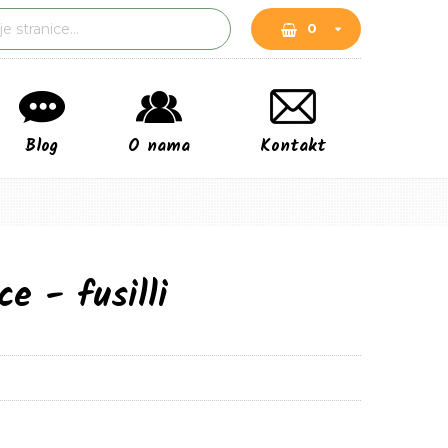
0
0
Blog
O nama
Kontakt
e - fusilli