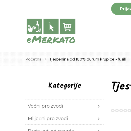
Prija
Početna
Tjestenina od 100% durum krupice - fusilli
Tjes
Kategorije
Voćni proizvodi
0%
Mliječni proizvodi