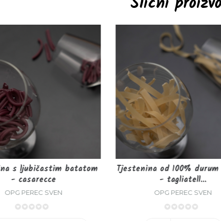
Slični proizv
ina s ljubičastim batatom
Tjestenina od 100% durum 
- casarecce
- tagliatell...
OPG PEREC SVEN
OPG PEREC SVEN
0%
0%