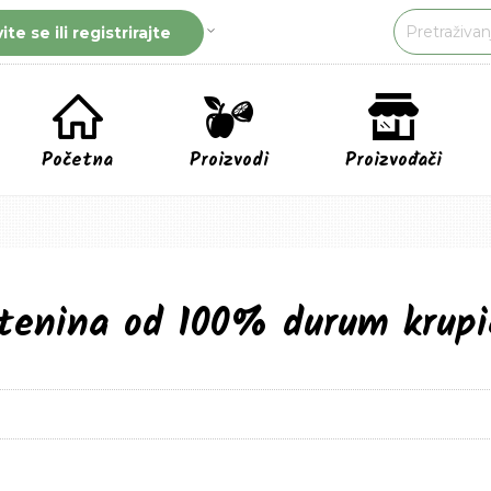
vite se ili registrirajte
Početna
Proizvodi
Proizvođači
tenina od 100% durum krupic