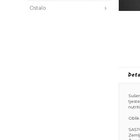
Ostalo
Deta
Sušen
tjest
nutrit
Oblik 
SASTO
Zemlj