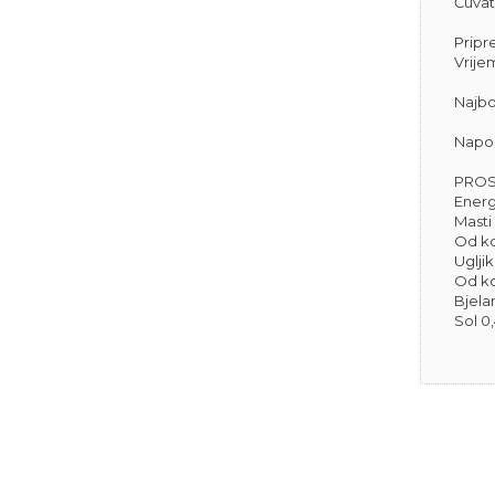
Čuvat
Pripre
Vrije
Najbo
Napom
PROS
Energi
Masti 
Od ko
Ugljik
Od koj
Bjela
Sol 0