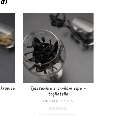
odi
krupice
Tjestenina s crnilom sipe -
Tjeste
tagliatelle
OPG PEREC SVEN
0%