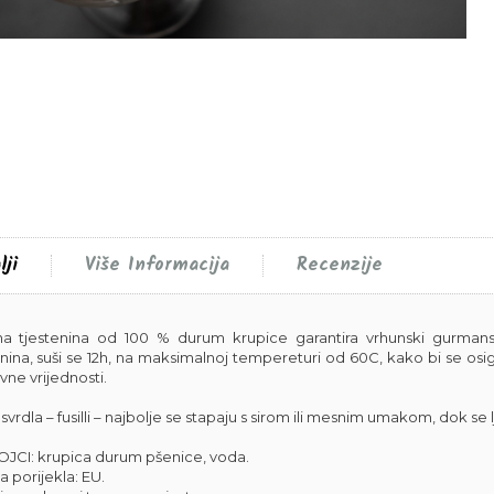
lji
Više Informacija
Recenzije
a tjestenina od 100 % durum krupice garantira vrhunski gurmansk
enina, suši se 12h, na maksimalnoj tempereturi od 60C, kako bi se osi
ivne vrijednosti.
svrdla – fusilli – najbolje se stapaju s sirom ili mesnim umakom, dok se lj
JCI: krupica durum pšenice, voda.
a porijekla: EU.