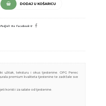
DODAJ U KOŠARICU
Podjeli Na Facebook-U
i užitak, teksturu i okus tjestenine. OPG Perec
gurala premium kvaliteta tjestenine te zadržale sve
eti koristi i za salate od tjestenine.