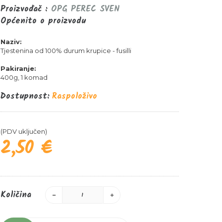
Proizvođač :
OPG PEREC SVEN
Općenito o proizvodu
Naziv:
Tjestenina od 100% durum krupice - fusilli
Pakiranje:
400g, 1 komad
Dostupnost:
Raspoloživo
(PDV uključen)
2,50 €
Količina