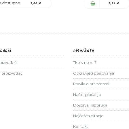
je dostupno
3,00 €
2,25 €
vođači
eMerkato
roizvođači
Tko smo mi?
i proizvođač
Opći uvjeti poslovanja
Pravila o privatnosti
Načini plaćanja
Dostava i isporuka
Najčešća pitanja
Kontakt