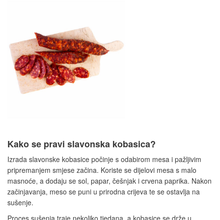
Kako se pravi slavonska kobasica?
Izrada slavonske kobasice počinje s odabirom mesa i pažljivim
pripremanjem smjese začina. Koriste se dijelovi mesa s malo
masnoće, a dodaju se sol, papar, češnjak i crvena paprika. Nakon
začinjavanja, meso se puni u prirodna crijeva te se ostavlja na
sušenje.
Proces sušenja traje nekoliko tjedana, a kobasice se drže u