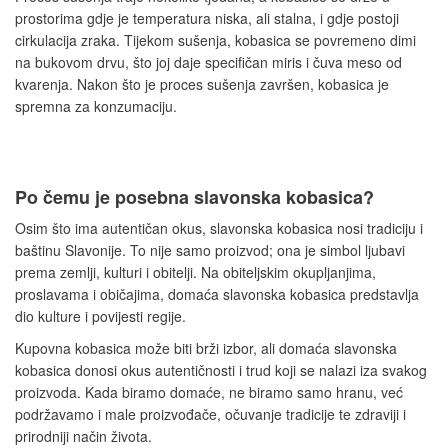
prostorima gdje je temperatura niska, ali stalna, i gdje postoji
cirkulacija zraka. Tijekom sušenja, kobasica se povremeno dimi
na bukovom drvu, što joj daje specifičan miris i čuva meso od
kvarenja. Nakon što je proces sušenja završen, kobasica je
spremna za konzumaciju.
Po čemu je posebna slavonska kobasica?
Osim što ima autentičan okus, slavonska kobasica nosi tradiciju i
baštinu Slavonije. To nije samo proizvod; ona je simbol ljubavi
prema zemlji, kulturi i obitelji. Na obiteljskim okupljanjima,
proslavama i običajima, domaća slavonska kobasica predstavlja
dio kulture i povijesti regije.
Kupovna kobasica može biti brži izbor, ali domaća slavonska
kobasica donosi okus autentičnosti i trud koji se nalazi iza svakog
proizvoda. Kada biramo domaće, ne biramo samo hranu, već
podržavamo i male proizvođače, očuvanje tradicije te zdraviji i
prirodniji način života.