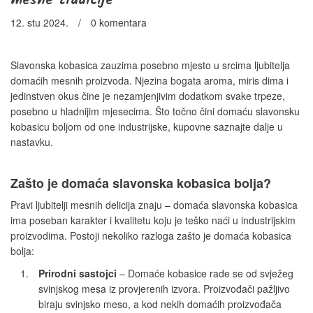
mesne tradicije
12. stu 2024.
/
0 komentara
Slavonska kobasica zauzima posebno mjesto u srcima ljubitelja
domaćih mesnih proizvoda. Njezina bogata aroma, miris dima i
jedinstven okus čine je nezamjenjivim dodatkom svake trpeze,
posebno u hladnijim mjesecima. Što točno čini domaću slavonsku
kobasicu boljom od one industrijske, kupovne saznajte dalje u
nastavku.
Zašto je domaća slavonska kobasica bolja?
Pravi ljubitelji mesnih delicija znaju – domaća slavonska kobasica
ima poseban karakter i kvalitetu koju je teško naći u industrijskim
proizvodima. Postoji nekoliko razloga zašto je domaća kobasica
bolja:
Prirodni sastojci
– Domaće kobasice rade se od svježeg
svinjskog mesa iz provjerenih izvora. Proizvođači pažljivo
biraju svinjsko meso, a kod nekih domaćih proizvođača