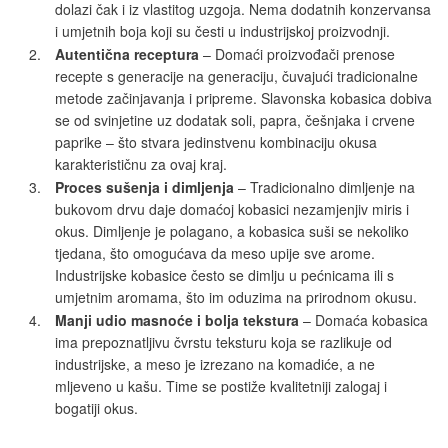
dolazi čak i iz vlastitog uzgoja. Nema dodatnih konzervansa
i umjetnih boja koji su česti u industrijskoj proizvodnji.
Autentična receptura
– Domaći proizvođači prenose
recepte s generacije na generaciju, čuvajući tradicionalne
metode začinjavanja i pripreme. Slavonska kobasica dobiva
se od svinjetine uz dodatak soli, papra, češnjaka i crvene
paprike – što stvara jedinstvenu kombinaciju okusa
karakterističnu za ovaj kraj.
Proces sušenja i dimljenja
– Tradicionalno dimljenje na
bukovom drvu daje domaćoj kobasici nezamjenjiv miris i
okus. Dimljenje je polagano, a kobasica suši se nekoliko
tjedana, što omogućava da meso upije sve arome.
Industrijske kobasice često se dimlju u pećnicama ili s
umjetnim aromama, što im oduzima na prirodnom okusu.
Manji udio masnoće i bolja tekstura
– Domaća kobasica
ima prepoznatljivu čvrstu teksturu koja se razlikuje od
industrijske, a meso je izrezano na komadiće, a ne
mljeveno u kašu. Time se postiže kvalitetniji zalogaj i
bogatiji okus.