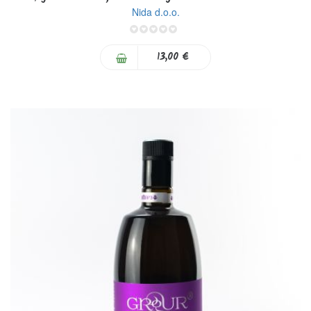
Nida d.o.o.
0%
13,00 €