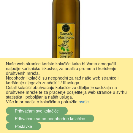
Naše web stranice koriste kolačiće kako bi Vama omogućili
najbolje korisničko iskustvo, za analizu prometa i korištenje
društvenih mreža.
Neophodni kolačići su neophodni za rad naše web stranice i
korištenje njegovih značajki i / ili usluga.
Ostali kolačići obuhvaćaju kolačiće za dijeljenje sadržaja na
društvene mreže te za praćenje posjetitelja web stranice u svrhu
statistika i poboljšanja naših usluga.
Maslinovo ulje Marinov 0,25L
Više informacija o kolačićima potražite
ovdje.
OPG Branko Marinov
Prihvaćam sve kolačiće
Prihvaćam samo neophodne kolačiće
0%
7,50 €
Postavke