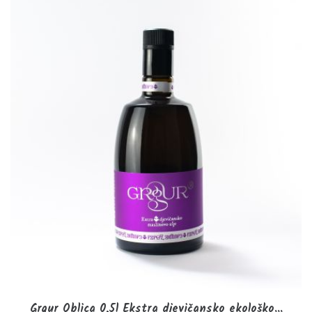
Grgur Oblica 0,5l Ekstra djevičansko ekološko...