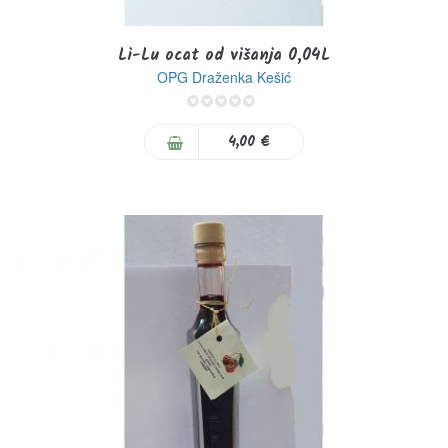
Li-Lu ocat od višanja 0,04L
OPG Draženka Kešić
0%
4,00 €