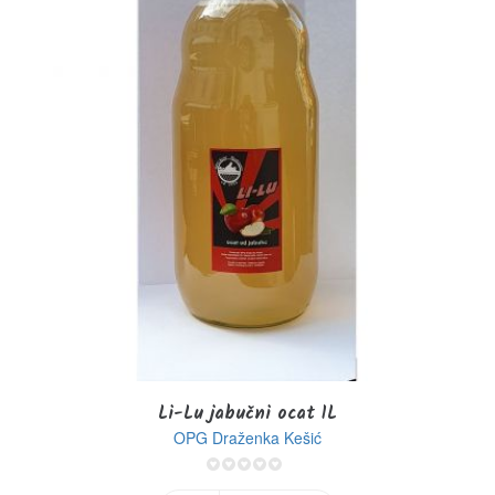
Li-Lu jabučni ocat 1L
OPG Draženka Kešić
0%