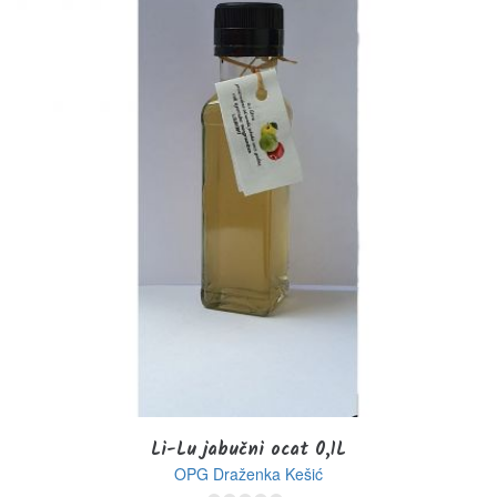
Li-Lu jabučni ocat 0,1L
OPG Draženka Kešić