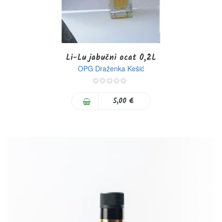
Li-Lu jabučni ocat 0,2L
OPG Draženka Kešić
0%
5,00 €