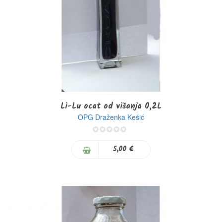
Li-Lu ocat od višanja 0,2L
OPG Draženka Kešić
0%
5,00 €