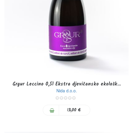
Grgur Leccino 0,5l Ekstra djevičansko ekološk...
Nida d.o.o.
0%
13,00 €