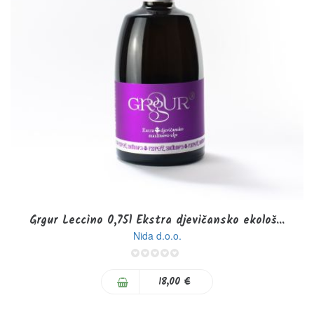
Grgur Leccino 0,75l Ekstra djevičansko ekološ...
Nida d.o.o.
0%
18,00 €