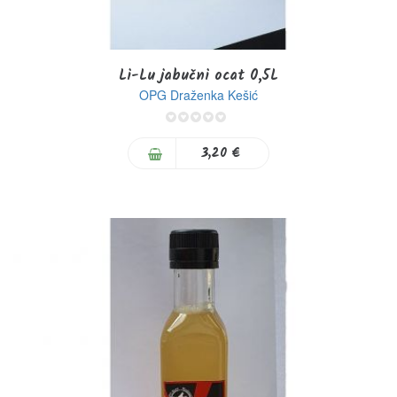
Li-Lu jabučni ocat 0,5L
OPG Draženka Kešić
0%
3,20 €