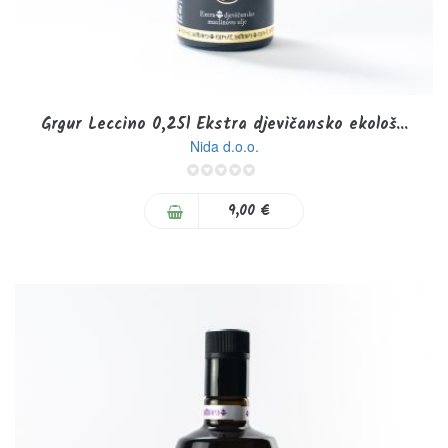
Grgur Leccino 0,25l Ekstra djevičansko ekološ...
Nida d.o.o.
0%
9,00 €