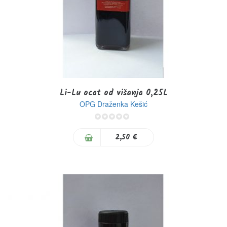
Li-Lu ocat od višanja 0,25L
OPG Draženka Kešić
0%
2,50 €