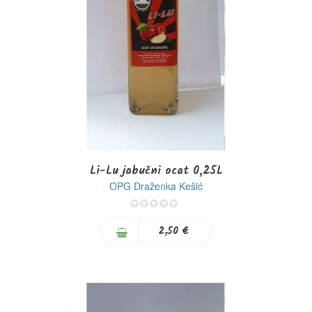
Li-Lu jabučni ocat 0,25L
OPG Draženka Kešić
0%
2,50 €