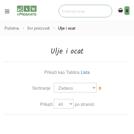
0
0
Početna
Svi proizvodi
Ulje i ocat
Ulje i ocat
Prikaži kao
Tablica
Lista
Sortiraj
Sortiranje
silazno
Prikaži
po stranici