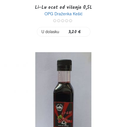
Li-Lu ocat od višanja 0,5L
OPG Draženka Kešić
0%
U dolasku
3,20 €