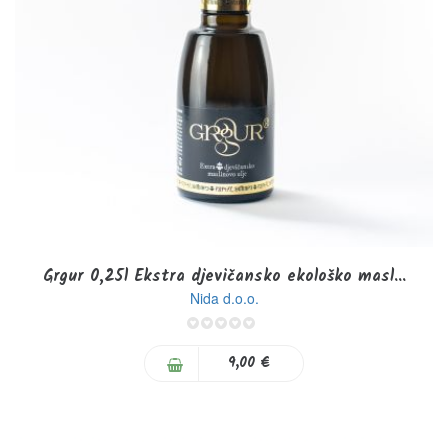
Grgur 0,25l Ekstra djevičansko ekološko masl...
Nida d.o.o.
0%
9,00 €