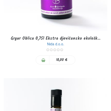
Grgur Oblica 0,75l Ekstra djevičansko ekološk...
Nida d.o.o.
0%
18,00 €