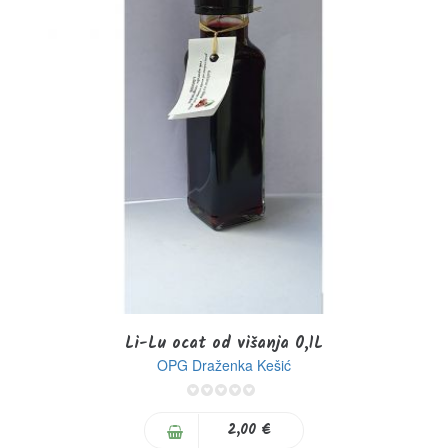
Li-Lu ocat od višanja 0,1L
OPG Draženka Kešić
0%
2,00 €