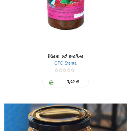
Džem od maline
OPG Štenta
0%
3,50 €