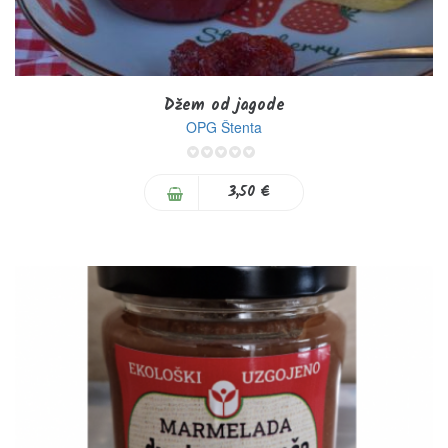
Džem od jagode
OPG Štenta
0%
3,50 €