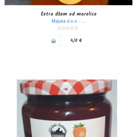
Extra džem od marelice
Majuka d.o.o. - ...
0%
4,10 €