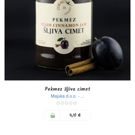
Pekmez šljiva cimet
Majuka d.o.o. - ...
0%
4,10 €