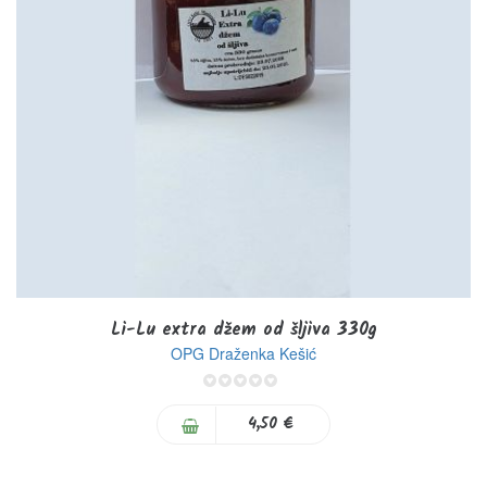
Li-Lu extra džem od šljiva 330g
OPG Draženka Kešić
0%
4,50 €