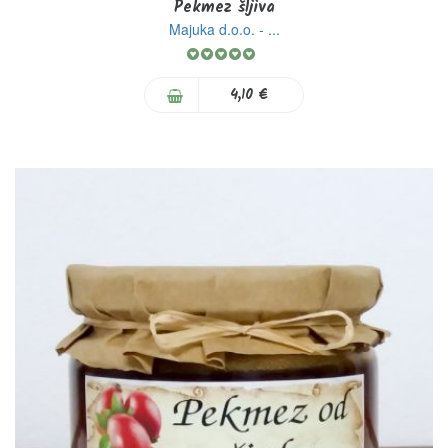
Pekmez šljiva
Majuka d.o.o. - ...
Rating:
100%
4,10 €