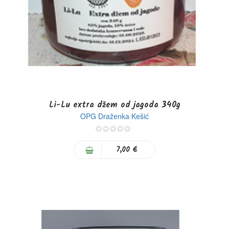
Li-Lu extra džem od jagoda 340g
OPG Draženka Kešić
0%
7,00 €