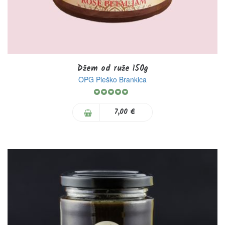
Džem od ruže 150g
OPG Pleško Brankica
Rating:
100%
7,00 €