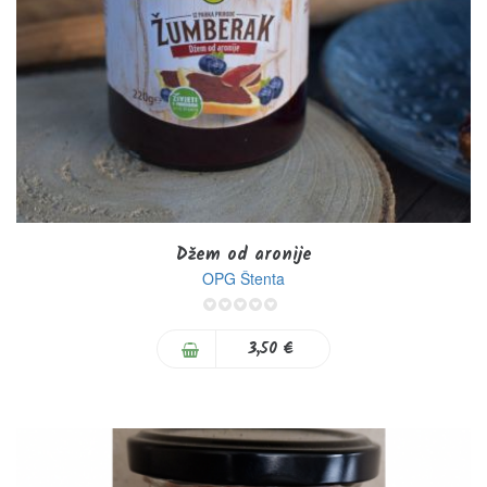
Džem od aronije
OPG Štenta
0%
3,50 €