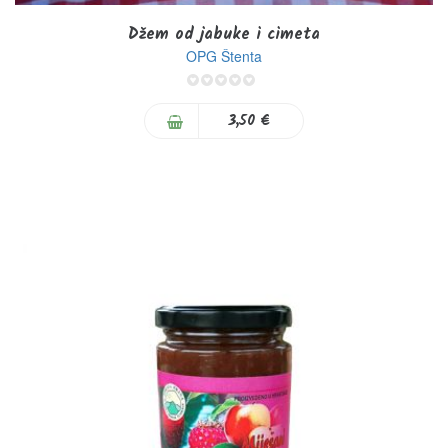
Džem od jabuke i cimeta
OPG Štenta
0%
3,50 €