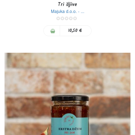
Tri šljive
Majuka d.o.o. - ...
0%
10,50 €