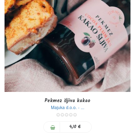
Pekmez šljiva kakao
Majuka d.o.o. - ...
0%
4,10 €