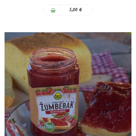
0%
5,00 €