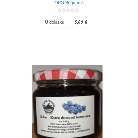
OPG Bogdanić
0%
U dolasku
5,00 €