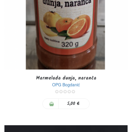
Marmelada dunja, naranča
OPG Bogdanić
0%
5,00 €