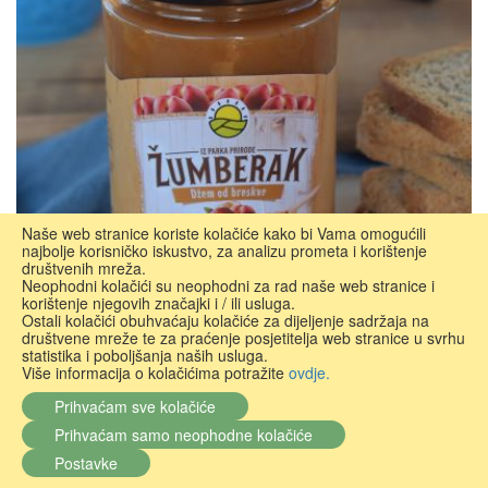
Naše web stranice koriste kolačiće kako bi Vama omogućili
najbolje korisničko iskustvo, za analizu prometa i korištenje
društvenih mreža.
Neophodni kolačići su neophodni za rad naše web stranice i
korištenje njegovih značajki i / ili usluga.
Ostali kolačići obuhvaćaju kolačiće za dijeljenje sadržaja na
društvene mreže te za praćenje posjetitelja web stranice u svrhu
statistika i poboljšanja naših usluga.
Više informacija o kolačićima potražite
ovdje.
Džem od breskve
Prihvaćam sve kolačiće
OPG Štenta
Prihvaćam samo neophodne kolačiće
0%
Postavke
U dolasku
3,50 €