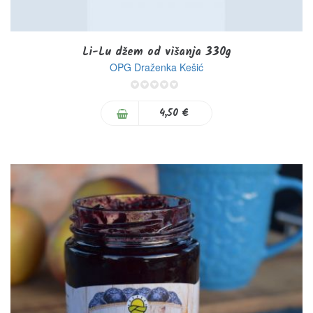
Li-Lu džem od višanja 330g
OPG Draženka Kešić
0%
4,50 €