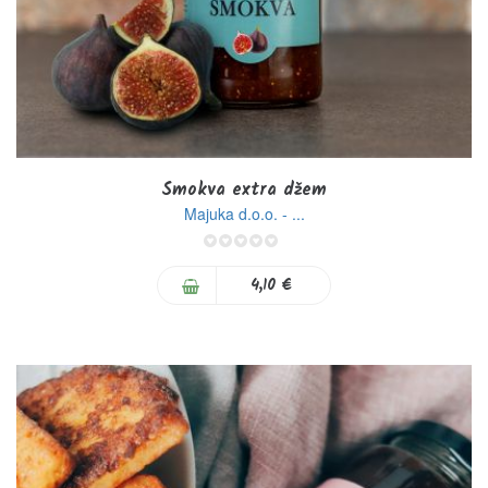
Smokva extra džem
Majuka d.o.o. - ...
0%
4,10 €