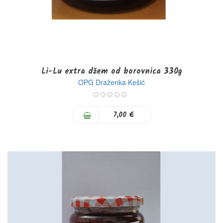
Li-Lu extra džem od borovnica 330g
OPG Draženka Kešić
0%
7,00 €