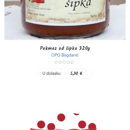
Pekmez od šipka 320g
OPG Bogdanić
0%
U dolasku
5,30 €