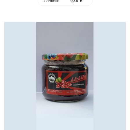
U dolasku
4,50 €