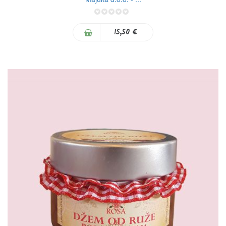
0%
15,50 €