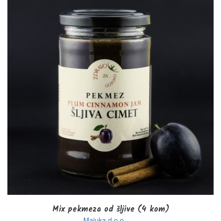
Mix pekmeza od šljive (4 kom)
Majuka d.o.o. - ...