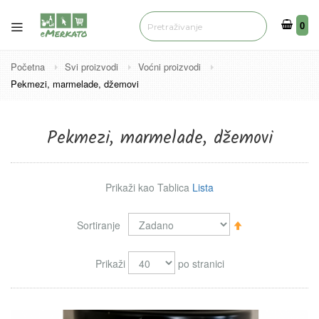
0
0
Početna
Svi proizvodi
Voćni proizvodi
Pekmezi, marmelade, džemovi
Pekmezi, marmelade, džemovi
Prikaži kao
Tablica
Lista
Sortiraj
Sortiranje
silazno
Prikaži
po stranici