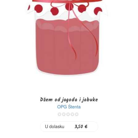
Džem od jagoda i jabuke
OPG Štenta
0%
U dolasku
3,50 €