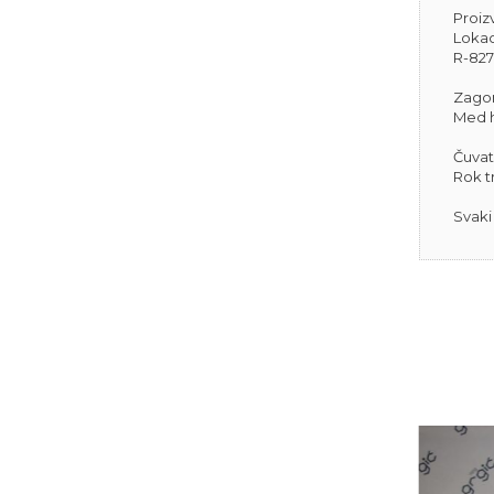
Proiz
Lokaci
R-82
Zagor
Med h
Čuvat
Rok t
Svaki
New