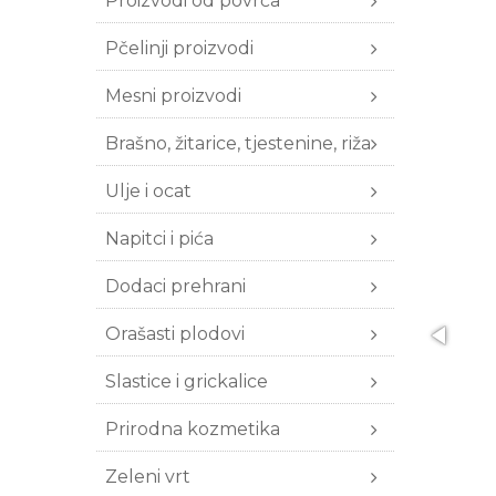
Proizvodi od povrća
Pčelinji proizvodi
Mesni proizvodi
Brašno, žitarice, tjestenine, riža
Ulje i ocat
Napitci i pića
Dodaci prehrani
Orašasti plodovi
Slastice i grickalice
Prirodna kozmetika
Zeleni vrt