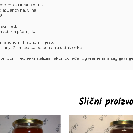
vedeno u Hrvatskoj, EU.
ja: Banovina, Glina.
78
ski med.
rvatskih pčelinjaka.
i na suhom i hladnom mjestu.
rajanja: 24 mjeseca od punjenja u staklenke
 prirodni med se kristalizira nakon određenog vremena, a zagrijavanje
Slični proizv