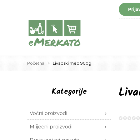
Prija
Početna
Livadski med 900g
Liva
Kategorije
Voćni proizvodi
0%
Mliječni proizvodi