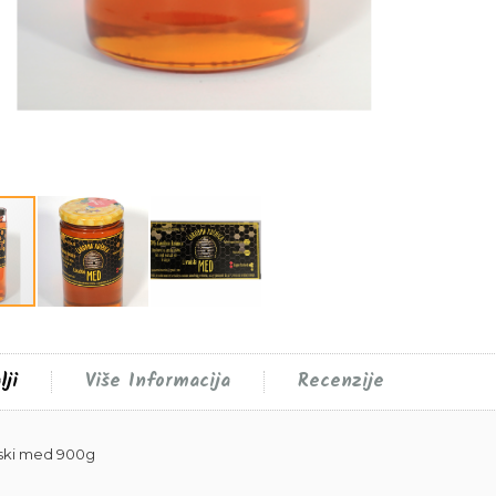
lji
Više Informacija
Recenzije
ski med 900g