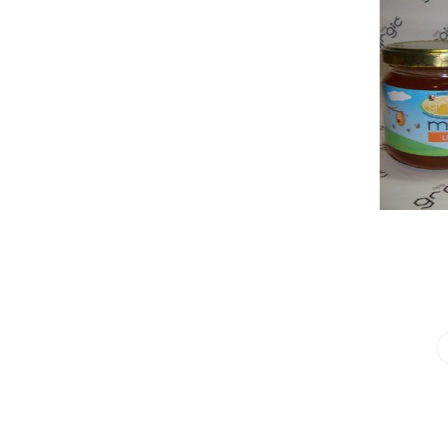
Med amorfa 450g
OPG Grgić
0%
6,00 €