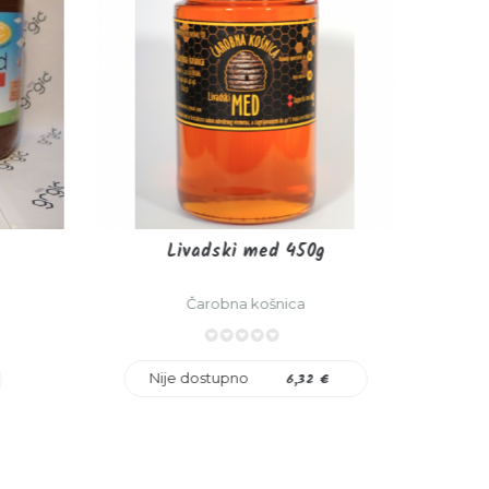
Livadski med 450g
Čarobna košnica
0%
Nije dostupno
6,32 €