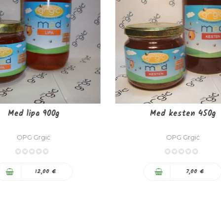
Med lipa 900g
Med kesten 450g
OPG Grgić
OPG Grgić
0%
0%
12,00 €
7,00 €