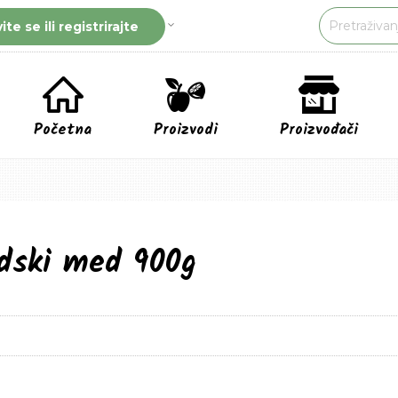
vite se ili registrirajte
Početna
Proizvodi
Proizvođači
dski med 900g