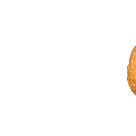
Orah polovice 1kg
OPG Andričić