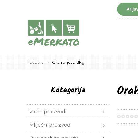
Prija
Početna
Orah u ljusci 3kg
Orah
Kategorije
Voćni proizvodi
0%
Mliječni proizvodi