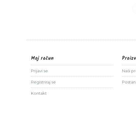
0%
14,00 €
Moj račun
Proiz
Prijavi se
Naši p
Registriraj se
Postan
Kontakt