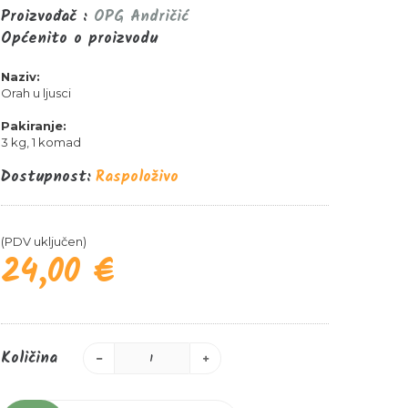
Proizvođač :
OPG Andričić
Općenito o proizvodu
Naziv:
Orah u ljusci
Pakiranje:
3 kg, 1 komad
Dostupnost:
Raspoloživo
(PDV uključen)
24,00 €
Količina