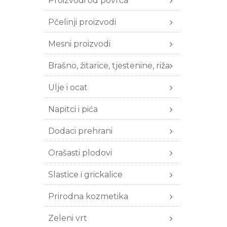
Proizvodi od povrća
Pčelinji proizvodi
Mesni proizvodi
Brašno, žitarice, tjestenine, riža
Ulje i ocat
Napitci i pića
Dodaci prehrani
Orašasti plodovi
Slastice i grickalice
Prirodna kozmetika
Zeleni vrt