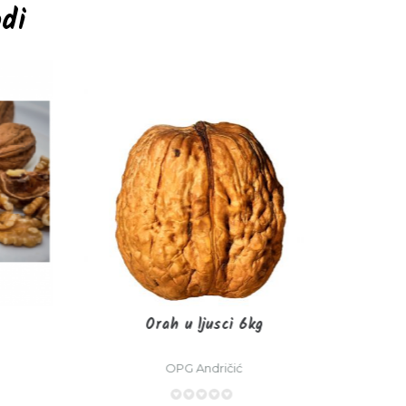
odi
Orah u ljusci 6kg
OPG Andričić