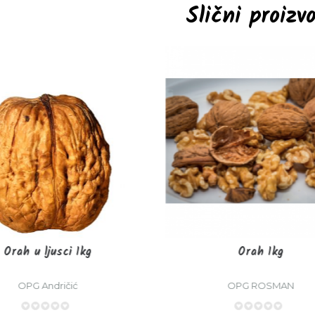
Slični proizv
Orah u ljusci 1kg
Orah 1kg
OPG Andričić
OPG ROSMAN