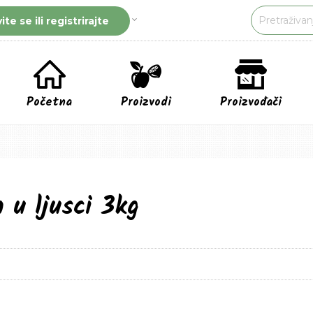
vite se ili registrirajte
Početna
Proizvodi
Proizvođači
 u ljusci 3kg