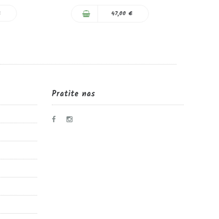
0%
€
47,00 €
Pratite nas