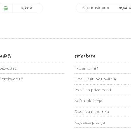
0%
0%
Nije dostupno
10,62 
8,00 €
vođači
eMerkato
roizvođači
Tko smo mi?
i proizvođač
Opći uvjeti poslovanja
Pravila o privatnosti
Načini plaćanja
Dostava i isporuka
Najčešća pitanja