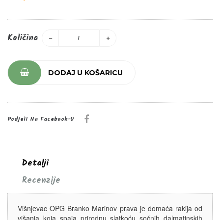
Količina
DODAJ U KOŠARICU
Podjeli Na Facebook-U
Detalji
Recenzije
Višnjevac OPG Branko Marinov prava je domaća rakija od
višanja koja spaja prirodnu slatkoću sočnih dalmatinskih