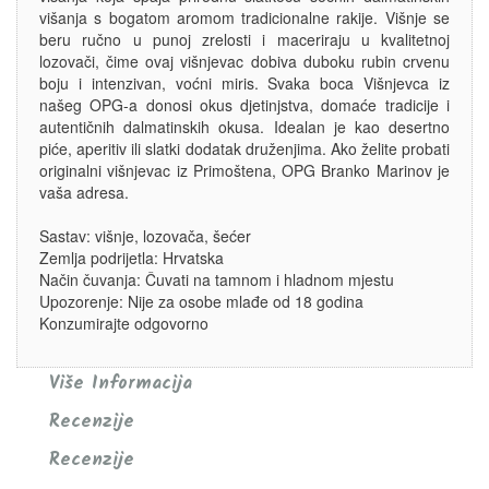
višanja s bogatom aromom tradicionalne rakije. Višnje se
beru ručno u punoj zrelosti i maceriraju u kvalitetnoj
lozovači, čime ovaj višnjevac dobiva duboku rubin crvenu
boju i intenzivan, voćni miris. Svaka boca Višnjevca iz
našeg OPG-a donosi okus djetinjstva, domaće tradicije i
autentičnih dalmatinskih okusa. Idealan je kao desertno
piće, aperitiv ili slatki dodatak druženjima. Ako želite probati
originalni višnjevac iz Primoštena, OPG Branko Marinov je
vaša adresa.
Sastav: višnje, lozovača, šećer
Zemlja podrijetla: Hrvatska
Način čuvanja: Čuvati na tamnom i hladnom mjestu
Upozorenje: Nije za osobe mlađe od 18 godina
Konzumirajte odgovorno
Više Informacija
Recenzije
Recenzije