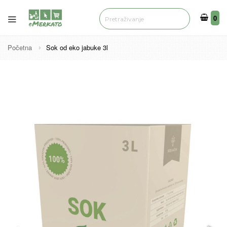
0
0
Početna
Sok od eko jabuke 3l