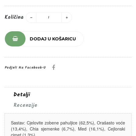
Količina
DODAJ U KOŠARICU
Podjeli Na Facebook-U
Detalji
Recenzije
Sastav: Cjelovite zobene pahuljice (62,5%), Orašasto voće
(13,4%), Chia sjemenke (6,7%), Med (16,1%), Cejlonski
cimet (1,3%).